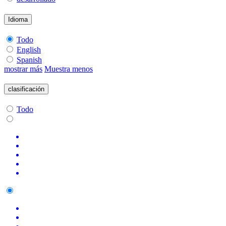
Idioma
Todo
English
Spanish
mostrar más
Muestra menos
clasificación
Todo