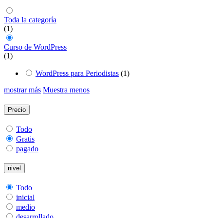
Toda la categoría
(1)
Curso de WordPress
(1)
WordPress para Periodistas
(1)
mostrar más
Muestra menos
Precio
Todo
Gratis
pagado
nivel
Todo
inicial
medio
desarrollado