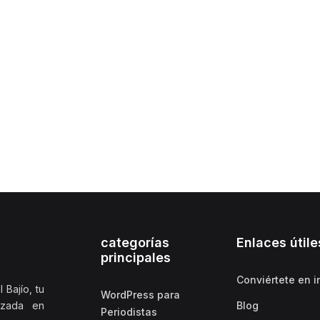
categorías
Enlaces útile
principales
Conviértete en i
 Bajío, tu
WordPress para
izada en
Blog
Periodistas